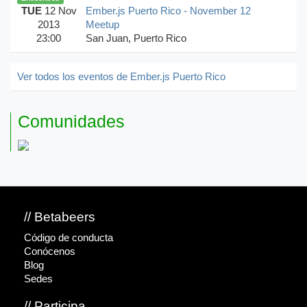
TUE
12 Nov
Ember.js Puerto Rico - November 12
2013
Meetup
23:00
San Juan, Puerto Rico
Ver todos los eventos de Ember.js Puerto Rico
Comunidades
// Betabeers
Código de conducta
Conócenos
Blog
Sedes
// Participa