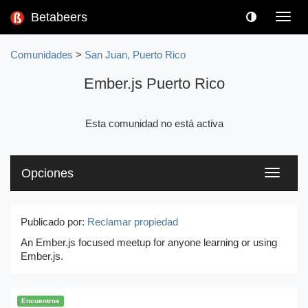
Betabeers
Toggl
navig
Comunidades
>
San Juan, Puerto Rico
Ember.js Puerto Rico
Esta comunidad no está activa
Opciones
Toggle
navigati
Publicado por:
Reclamar propiedad
An Ember.js focused meetup for anyone learning or using
Ember.js.
Encuentros