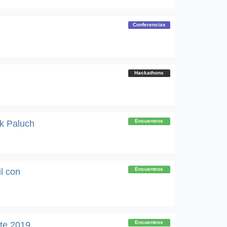
Conferencias
Hackathons
Encuentros
k Paluch
Encuentros
l con
Encuentros
ote 2019