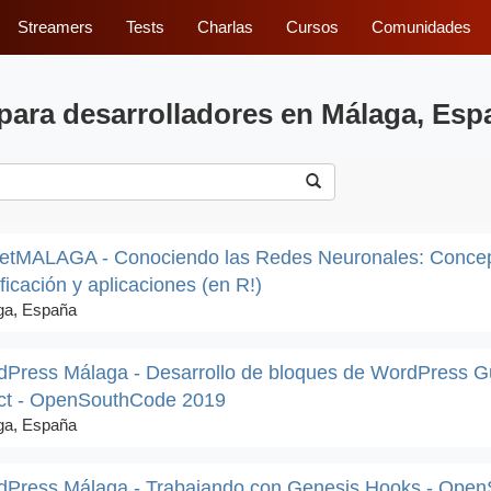
Streamers
Tests
Charlas
Cursos
Comunidades
para desarrolladores en Málaga, Esp
etMALAGA - Conociendo las Redes Neuronales: Concep
ificación y aplicaciones (en R!)
ga, España
Press Málaga - Desarrollo de bloques de WordPress G
ct - OpenSouthCode 2019
ga, España
dPress Málaga - Trabajando con Genesis Hooks - Ope