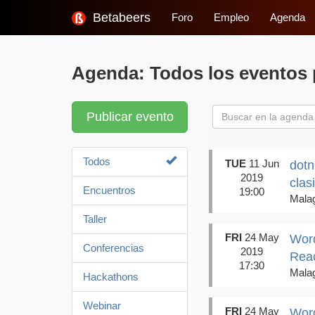
Betabeers
Foro
Empleo
Agenda
Agenda: Todos los eventos 
Publicar evento
Todos
TUE
11 Jun
dotn
2019
clas
Encuentros
19:00
Mala
Taller
FRI
24 May
Word
Conferencias
2019
Rea
17:30
Mala
Hackathons
Webinar
FRI
24 May
Wor