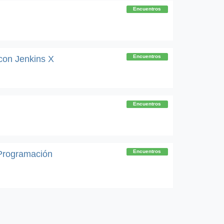
Encuentros
Encuentros
con Jenkins X
Encuentros
Encuentros
Programación