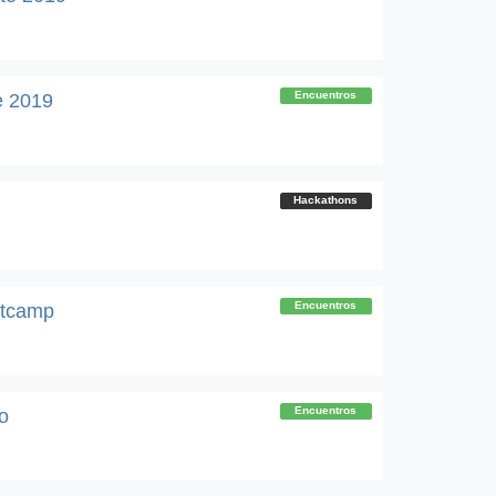
Encuentros
e 2019
Hackathons
Encuentros
otcamp
Encuentros
o