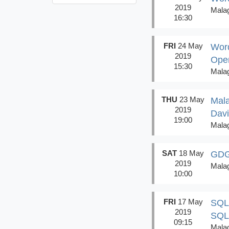
2019
Mala
16:30
FRI
24 May
Word
2019
Ope
15:30
Mala
THU
23 May
Mala
2019
Dav
19:00
Mala
SAT
18 May
GDG
2019
Mala
10:00
FRI
17 May
SQL 
2019
SQL
09:15
Mala