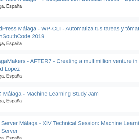
ga, España
Press Málaga - WP-CLI - Automatiza tus tareas y tómat
nSouthCode 2019
ga, España
gaMakers - AFTER7 - Creating a multimillion venture i
id Lopez
ga, España
 Málaga - Machine Learning Study Jam
ga, España
Server Málaga - XIV Technical Session: Machine Learni
 Server
ga, España