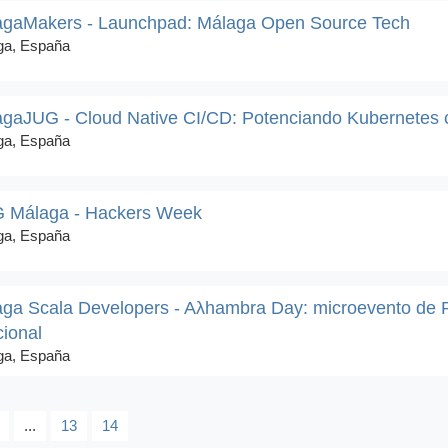
agaMakers - Launchpad: Málaga Open Source Tech
ga, España
gaJUG - Cloud Native CI/CD: Potenciando Kubernetes 
ga, España
 Málaga - Hackers Week
ga, España
ga Scala Developers - Aλhambra Day: microevento de 
ional
ga, España
...
13
14