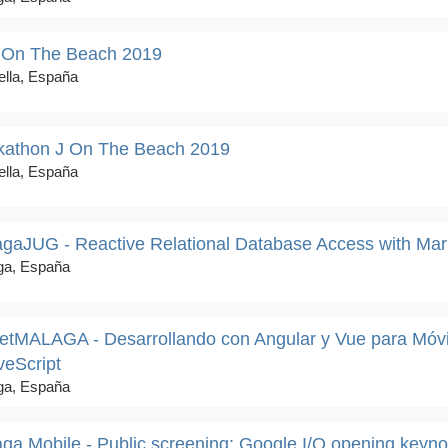
 On The Beach 2019
lla, España
kathon J On The Beach 2019
lla, España
gaJUG - Reactive Relational Database Access with Mar
ga, España
etMALAGA - Desarrollando con Angular y Vue para Móvi
veScript
ga, España
ga Mobile - Public screening: Google I/O opening keyn