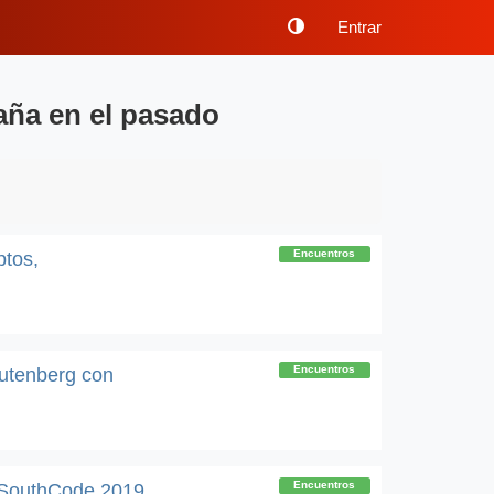
Entrar
aña en el pasado
Encuentros
tos,
Encuentros
utenberg con
Encuentros
nSouthCode 2019