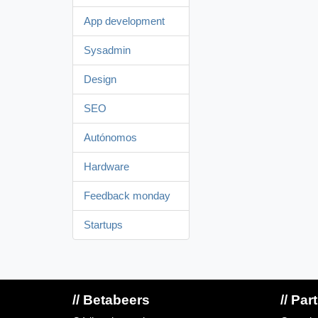
App development
Sysadmin
Design
SEO
Autónomos
Hardware
Feedback monday
Startups
// Betabeers
// Par