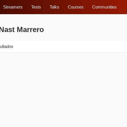
Streamers
Tests
Talks
Courses
Communities
 Nast Marrero
ultados