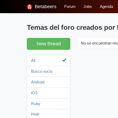
Betabeers
Forum
Jobs
Agenda
Temas del foro creados por
New thread
No se encuentran res
All
Busco socio
Android
iOS
Ruby
PHP