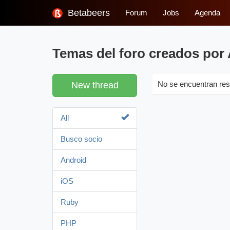
Betabeers
Forum
Jobs
Agenda
Temas del foro creados por
New thread
No se encuentran res
All
Busco socio
Android
iOS
Ruby
PHP