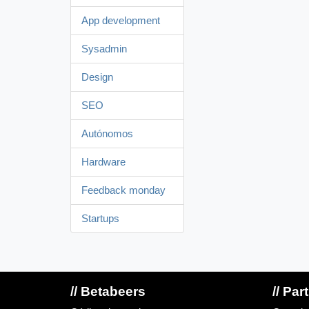
App development
Sysadmin
Design
SEO
Autónomos
Hardware
Feedback monday
Startups
// Betabeers
// Par