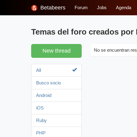
Betabeers
Forum
Jobs
Agenda
Temas del foro creados por
New thread
No se encuentran res
All
Busco socio
Android
iOS
Ruby
PHP