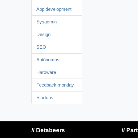
App development
Sysadmin
Design
SEO
Autónomos
Hardware
Feedback monday
Startups
// Betabeers
// Par