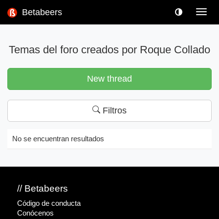
Betabeers
Toggl
navig
Temas del foro creados por Roque Collado
New thread
Filtros
No se encuentran resultados
// Betabeers
Código de conducta
Conócenos