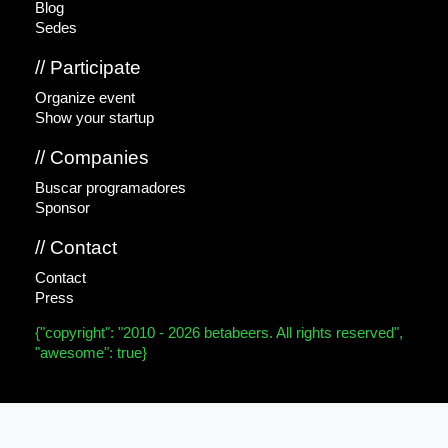
Blog
Sedes
// Participate
Organize event
Show your startup
// Companies
Buscar programadores
Sponsor
// Contact
Contact
Press
{"copyright": "2010 - 2026 betabeers. All rights reserved",
"awesome": true}