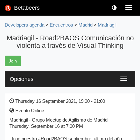
Betabeers
Toggl
navig
Developers agenda
>
Encuentros
>
Madrid
>
Madriagil
Madriagil - Road2BAOS Comunicación no
violenta a través de Visual Thinking
Join
Opciones
Toggle
navigati
Thursday 16 September 2021, 19:00 - 21:00
Evento Online
Madriagil - Grupo Meetup de Agilismo de Madrid
Thursday, September 16 at 7:00 PM
Llegó nuestro #Road2BAOS septiembre, último del año