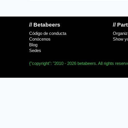
// Betabeers
// Par
Código de conducta
Organiz
Conócenos
Show yo
Blog
Sedes
{"copyright": "2010 - 2026 betabeers. All rights reser