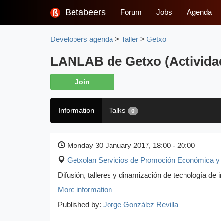
Betabeers
Forum
Jobs
Agenda
Developers agenda
>
Taller
>
Getxo
LANLAB de Getxo (Activida
Join
Information
Talks
0
Monday 30 January 2017, 18:00 - 20:00
Getxolan Servicios de Promoción Económica y
Difusión, talleres y dinamización de tecnología de 
More information
Published by:
Jorge González Revilla