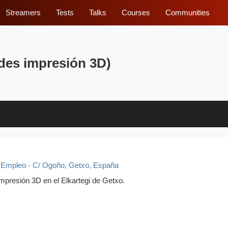
Streamers
Tests
Talks
Courses
Communities
des impresión 3D)
 Empleo - C/ Ogoño
,
Getxo, España
impresión 3D en el Elkartegi de Getxo.