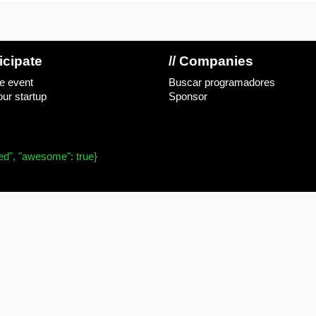
ticipate
// Companies
e event
Buscar programadores
ur startup
Sponsor
ved", "awesome": true}