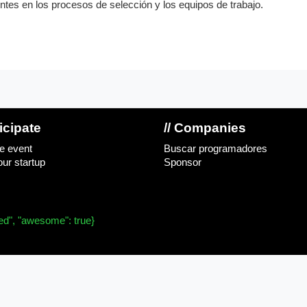
tes en los procesos de selección y los equipos de trabajo.
ticipate
// Companies
e event
Buscar programadores
ur startup
Sponsor
ved", "awesome": true}