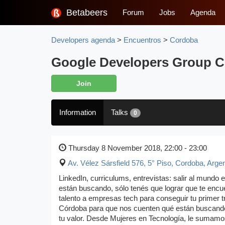
Betabeers
Forum
Jobs
Agenda
Developers agenda
>
Encuentros
>
Cordoba
Google Developers Group C
Join
Information
Talks
0
Thursday 8 November 2018, 22:00 - 23:00
Av. Vélez Sársfield 576, 5° Piso
,
Cordoba, Argen
LinkedIn, curriculums, entrevistas: salir al mundo 
están buscando, sólo tenés que lograr que te encu
talento a empresas tech para conseguir tu primer t
Córdoba para que nos cuenten qué están buscando,
tu valor. Desde Mujeres en Tecnología, le sumamos