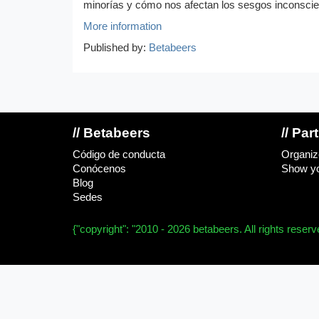
minorías y cómo nos afectan los sesgos inconscien
More information
Published by:
Betabeers
// Betabeers
// Par
Código de conducta
Organiz
Conócenos
Show yo
Blog
Sedes
{"copyright": "2010 - 2026 betabeers. All rights reser