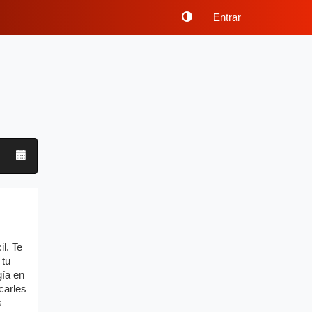
Entrar
il. Te
 tu
gía en
carles
s