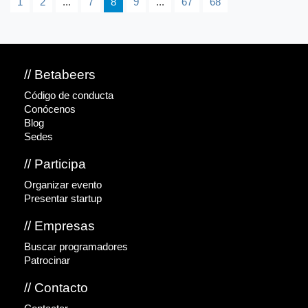
1
2
...
7
8
9
...
67
68
// Betabeers
Código de conducta
Conócenos
Blog
Sedes
// Participa
Organizar evento
Presentar startup
// Empresas
Buscar programadores
Patrocinar
// Contacto